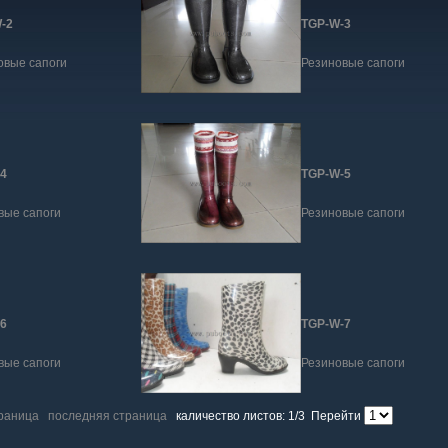
-2
TGP-W-3
овые сапоги
Резиновые сапоги
4
TGP-W-5
вые сапоги
Резиновые сапоги
6
TGP-W-7
вые сапоги
Резиновые сапоги
раница
последняя страница
каличество листов: 1/3 Перейти