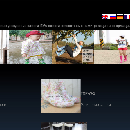
овые дождевые сапоги
EVA сапоги
свяжитесь с нами
реакция информаци
TGP-W-1
поги
Резиновые сапоги