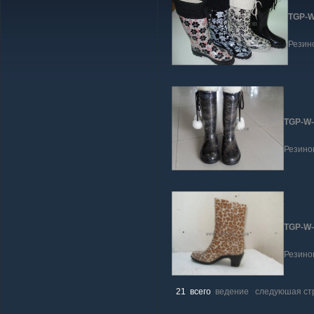
TGP-W
Резин
TGP-W-
Резино
TGP-W-
Резино
21 всего
ведение
следуюшая ст