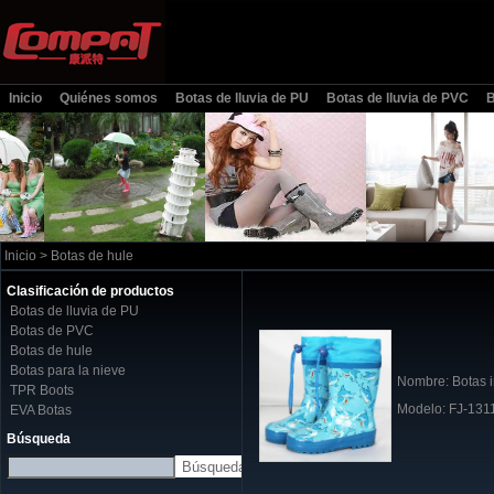
Inicio
Quiénes somos
Botas de lluvia de PU
Botas de lluvia de PVC
B
Inicio
>
Botas de hule
Clasificación de productos
Botas de lluvia de PU
Botas de PVC
Botas de hule
Botas para la nieve
Nombre: Botas i
TPR Boots
Modelo: FJ-131
EVA Botas
Búsqueda