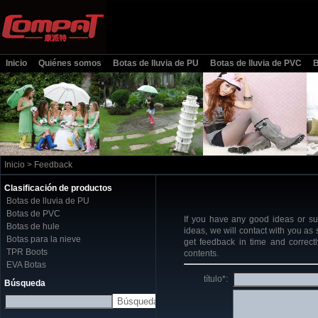
Inicio
Quiénes somos
Botas de lluvia de PU
Botas de lluvia de PVC
B
Inicio
> Feedback
Clasificación de productos
Botas de lluvia de PU
Botas de PVC
If you have any good ideas or sug
Botas de hule
ideas, we will contact with you as
Botas para la nieve
get feedback in time and correctl
TPR Boots
contents.
EVA Botas
título*:
Búsqueda